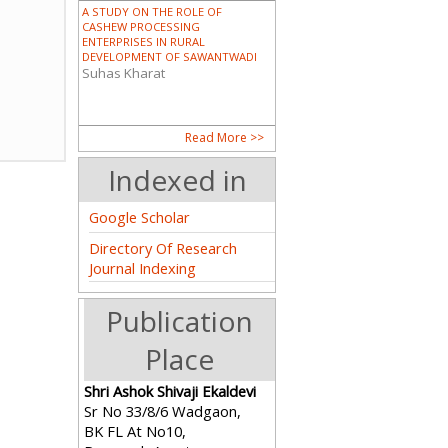
A STUDY ON THE ROLE OF
CASHEW PROCESSING
ENTERPRISES IN RURAL
DEVELOPMENT OF SAWANTWADI
Suhas Kharat
DALIT AND SCHEDULED TRIBE
Read More >>
WOMEN IN INDIA
Dr. Sunita Pandro
Indexed in
Google Scholar
Directory Of Research
PIONEERING WOMEN IN MODERN
Journal Indexing
ASSAM: A HISTORICAL ANALYSIS
OF THE CONTRIBUTIONS OF
CHANDRAPRABHA SAIKIANI AND
Publication
AMALPRAVA DAS
Guptajit Pathak
Place
भारताच्या निर्मितीमध्ये आणि कोकण पर्यटनात
Shri Ashok Shivaji Ekaldevi
महिलांचे योगदान (महाराष्ट्र विशेष संदर्भ)
Sr No 33/8/6 Wadgaon,
Mr. Satyajit R. Raje
BK FL At No10,