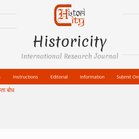
Historicity
International Research Journal
s
Instructions
Editorial
Information
Submit Onl
कता बोध