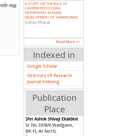
A STUDY ON THE ROLE OF
 जाति समूह
CASHEW PROCESSING
ENTERPRISES IN RURAL
DEVELOPMENT OF SAWANTWADI
Suhas Kharat
DALIT AND SCHEDULED TRIBE
Read More >>
WOMEN IN INDIA
Dr. Sunita Pandro
Indexed in
Google Scholar
Directory Of Research
PIONEERING WOMEN IN MODERN
Journal Indexing
ASSAM: A HISTORICAL ANALYSIS
OF THE CONTRIBUTIONS OF
CHANDRAPRABHA SAIKIANI AND
Publication
AMALPRAVA DAS
Guptajit Pathak
Place
भारताच्या निर्मितीमध्ये आणि कोकण पर्यटनात
Shri Ashok Shivaji Ekaldevi
महिलांचे योगदान (महाराष्ट्र विशेष संदर्भ)
Sr No 33/8/6 Wadgaon,
Mr. Satyajit R. Raje
BK FL At No10,