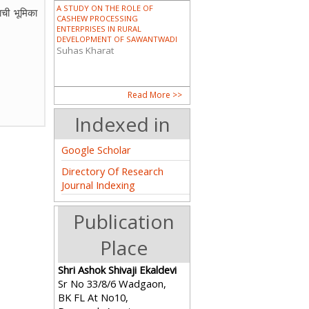
A STUDY ON THE ROLE OF
ाची भूमिका
CASHEW PROCESSING
ENTERPRISES IN RURAL
DEVELOPMENT OF SAWANTWADI
Suhas Kharat
DALIT AND SCHEDULED TRIBE
Read More >>
WOMEN IN INDIA
Dr. Sunita Pandro
Indexed in
Google Scholar
Directory Of Research
PIONEERING WOMEN IN MODERN
Journal Indexing
ASSAM: A HISTORICAL ANALYSIS
OF THE CONTRIBUTIONS OF
CHANDRAPRABHA SAIKIANI AND
Publication
AMALPRAVA DAS
Guptajit Pathak
Place
भारताच्या निर्मितीमध्ये आणि कोकण पर्यटनात
Shri Ashok Shivaji Ekaldevi
महिलांचे योगदान (महाराष्ट्र विशेष संदर्भ)
Sr No 33/8/6 Wadgaon,
Mr. Satyajit R. Raje
BK FL At No10,