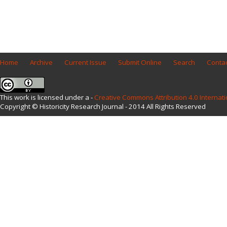
Home
Archive
Current Issue
Submit Online
Search
Contac
This work is licensed under a -
Creative Commons Attribution 4.0 Internati
Copyright © Historicity Research Journal - 2014 All Rights Reserved