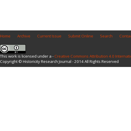
Home
Archive
Current Issue
Submit Online
Search
Contac
This work is licensed under a -
Creative Commons Attribution 4.0 Internati
Copyright © Historicity Research Journal - 2014 All Rights Reserved