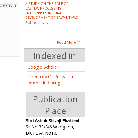
A STUDY ON THE ROLE OF
पत्रांवर व
CASHEW PROCESSING
ENTERPRISES IN RURAL
DEVELOPMENT OF SAWANTWADI
Suhas Kharat
DALIT AND SCHEDULED TRIBE
Read More >>
WOMEN IN INDIA
Dr. Sunita Pandro
Indexed in
Google Scholar
Directory Of Research
PIONEERING WOMEN IN MODERN
Journal Indexing
ASSAM: A HISTORICAL ANALYSIS
OF THE CONTRIBUTIONS OF
CHANDRAPRABHA SAIKIANI AND
Publication
AMALPRAVA DAS
Guptajit Pathak
Place
भारताच्या निर्मितीमध्ये आणि कोकण पर्यटनात
Shri Ashok Shivaji Ekaldevi
महिलांचे योगदान (महाराष्ट्र विशेष संदर्भ)
Sr No 33/8/6 Wadgaon,
Mr. Satyajit R. Raje
BK FL At No10,