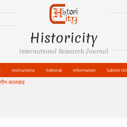
Historicity
International Research Journal
s
Instructions
Editorial
Information
Submit Onl
युगीन कालखंड