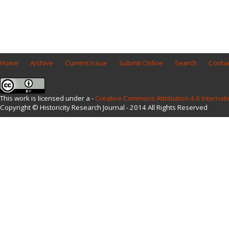
Home
Archive
Current Issue
Submit Online
Search
Contac
This work is licensed under a -
Creative Commons Attribution 4.0 Internati
Copyright © Historicity Research Journal - 2014 All Rights Reserved