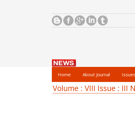
Home
About Journal
Issue
Volume : VIII Issue : II