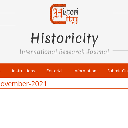
Historicity
International Research Journal
s
Instructions
Editorial
Information
Submit Onl
I November-2021