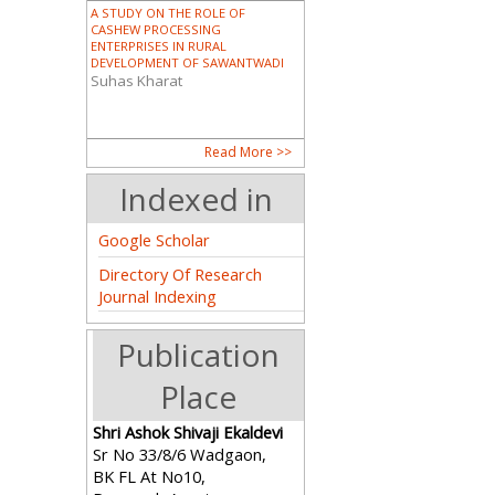
A STUDY ON THE ROLE OF
CASHEW PROCESSING
ENTERPRISES IN RURAL
DEVELOPMENT OF SAWANTWADI
Suhas Kharat
DALIT AND SCHEDULED TRIBE
Read More >>
WOMEN IN INDIA
Dr. Sunita Pandro
Indexed in
Google Scholar
Directory Of Research
PIONEERING WOMEN IN MODERN
Journal Indexing
ASSAM: A HISTORICAL ANALYSIS
OF THE CONTRIBUTIONS OF
CHANDRAPRABHA SAIKIANI AND
Publication
AMALPRAVA DAS
Guptajit Pathak
Place
भारताच्या निर्मितीमध्ये आणि कोकण पर्यटनात
Shri Ashok Shivaji Ekaldevi
महिलांचे योगदान (महाराष्ट्र विशेष संदर्भ)
Sr No 33/8/6 Wadgaon,
Mr. Satyajit R. Raje
BK FL At No10,